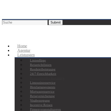
Home
Agentur
Leistungen
Linienflüge
Reiserichtlinien
Reedereibetreuung
24/7-Erreichbarkeit
Professionelles Reporting
Limousinenservice
Hotelarrangements
Mietwagenservice
Reiseversicherung
Visabesorgung
Incentive Reisen
Firmenveranstaltungen