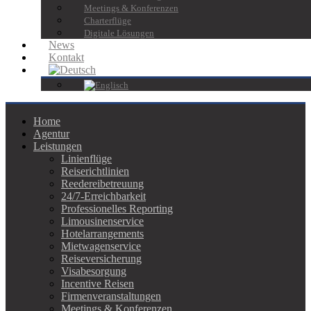
Meetings & Konferenzen
Charterflüge
Digitale Lösungen
News
Kontakt
Home
Agentur
Leistungen
Linienflüge
Reiserichtlinien
Reedereibetreuung
24/7-Erreichbarkeit
Professionelles Reporting
Limousinenservice
Hotelarrangements
Mietwagenservice
Reiseversicherung
Visabesorgung
Incentive Reisen
Firmenveranstaltungen
Meetings & Konferenzen